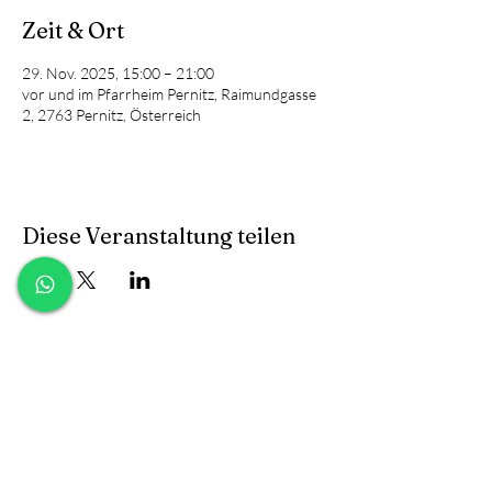
Zeit & Ort
29. Nov. 2025, 15:00 – 21:00
vor und im Pfarrheim Pernitz, Raimundgasse
2, 2763 Pernitz, Österreich
Diese Veranstaltung teilen
Kontakt
facebook
Versand & Rückgabe
FAQ und B2B
instagram
AGB & Datenschutz
Anfragen
Cookies
​Widerrufsformular
Impressum