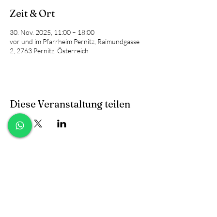
Zeit & Ort
30. Nov. 2025, 11:00 – 18:00
vor und im Pfarrheim Pernitz, Raimundgasse
2, 2763 Pernitz, Österreich
Diese Veranstaltung teilen
Kontakt
facebook
Versand & Rückgabe
FAQ und B2B
instagram
AGB & Datenschutz
Anfragen
Cookies
​Widerrufsformular
Impressum