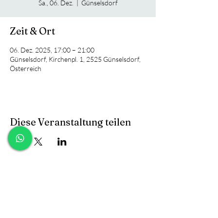
Sa., 06. Dez.
  |  
Günselsdorf
Zeit & Ort
06. Dez. 2025, 17:00 – 21:00
Günselsdorf, Kirchenpl. 1, 2525 Günselsdorf,
Österreich
Diese Veranstaltung teilen
Kontakt
facebook
Versand & Rückgabe
FAQ und B2B
instagram
AGB & Datenschutz
Anfragen
Cookies