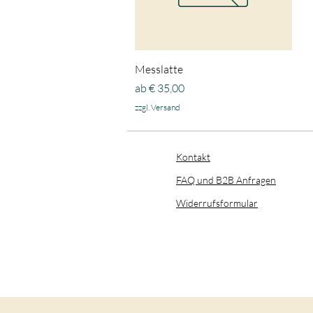
Schnellansicht
Messlatte
Sale-Preis
ab
€ 35,00
zzgl. Versand
Kontakt
FAQ und B2B Anfragen
​Widerrufsformular