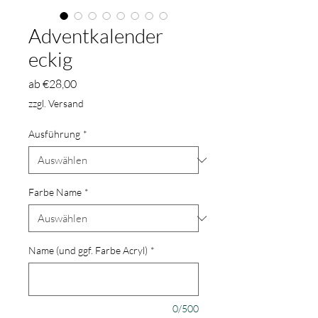
Adventkalender
eckig
Sale-
ab
€28,00
Preis
zzgl. Versand
Ausführung
*
Farbe Name
*
Name (und ggf. Farbe Acryl)
*
0/500