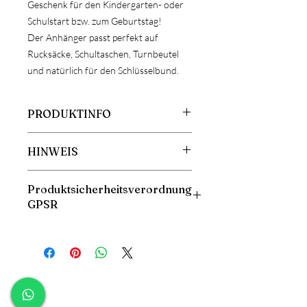
Geschenk für den Kindergarten- oder
Schulstart bzw. zum Geburtstag!
Der Anhänger passt perfekt auf
Rucksäcke, Schultaschen, Turnbeutel
und natürlich für den Schlüsselbund.
PRODUKTINFO
Größe: ca. 7cm Höhe
HINWEIS
Material: Holz und Metall
ACHTUNG!
Produktsicherheitsverordnung
Da es sich bei Holz um ein
GPSR
Naturprodukt handelt, kann es zu
Abweichungen der Maserung oder
Herstellerangaben:
Farbe kommen. Ebenfalls kann es bei
Fineschliff
der Gravur zu Farbunterschieden
Theres Krenn
kommen. Dies stellt daher keinen
Mandlinggasse 10
Reklamationsgrund dar!
2763 Pernitz/Österreich
info@fineschliff.co.at