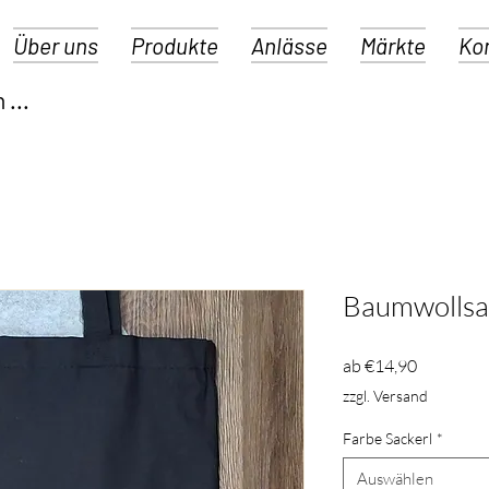
Über uns
Produkte
Anlässe
Märkte
Ko
Baumwollsack
Sale-
ab
€14,90
Preis
zzgl. Versand
Farbe Sackerl
*
Auswählen