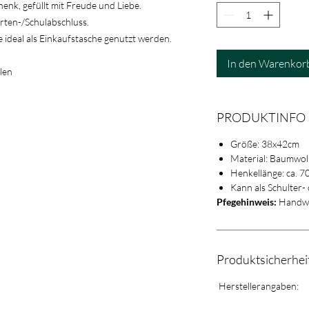
chenk, gefüllt mit Freude und Liebe.
rten-/Schulabschluss.
 ideal als Einkaufstasche genutzt werden.
In den Warenkor
len
PRODUKTINFO
Größe: 38x42cm
Material: Baumwol
Henkellänge: ca. 7
Kann als Schulter-
Pfegehinweis:
Handwä
Produktsicherhe
Herstellerangaben: