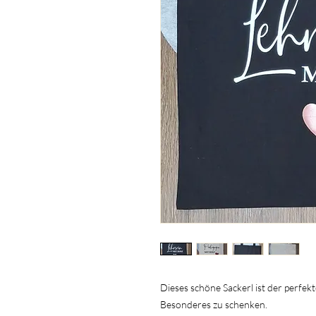
Dieses schöne Sackerl ist der perfe
Besonderes zu schenken.