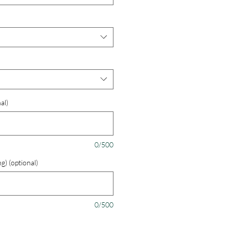
al)
0/500
g) (optional)
0/500