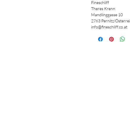
Fineschliff
Theres Krenn
Mandlinggasse 10
2763 Pernitz/Österre
info@fineschliff.co.at