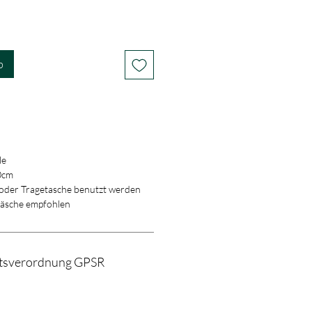
b
le
0cm
 oder Tragetasche benutzt werden
sche empfohlen
itsverordnung GPSR