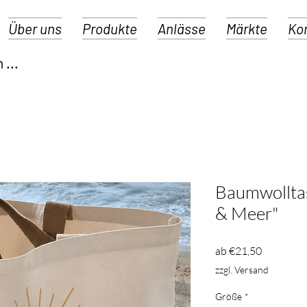
Über uns
Produkte
Anlässe
Märkte
Ko
Baumwolltas
& Meer"
Sale-
ab
€21,50
Preis
zzgl. Versand
Größe
*