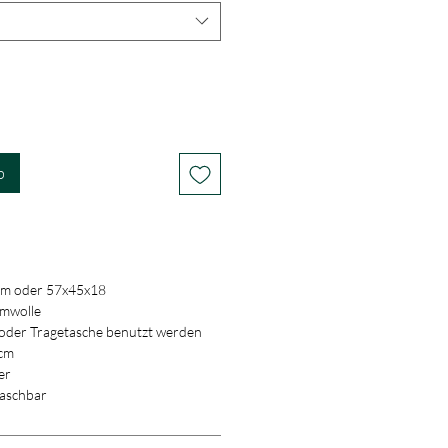
b
cm oder 57x45x18
umwolle
 oder Tragetasche benutzt werden
9cm
er
waschbar