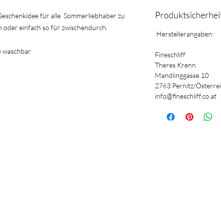
Produktsicherhe
s Geschenkidee für alle Sommerliebhaber zu
 oder einfach so für zwischendurch.
Herstellerangaben:
e waschbar
Fineschliff
Theres Krenn
Mandlinggasse 10
2763 Pernitz/Österre
info@fineschliff.co.at