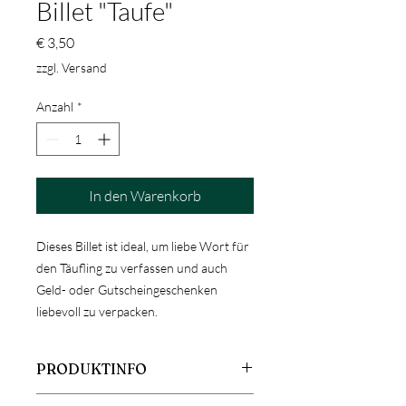
Billet "Taufe"
Preis
€ 3,50
zzgl. Versand
Anzahl
*
In den Warenkorb
Dieses Billet ist ideal, um liebe Wort für
den Täufling zu verfassen und auch
Geld- oder Gutscheingeschenken
liebevoll zu verpacken.
PRODUKTINFO
Größe: Billet 14x14cm, Briefhülle