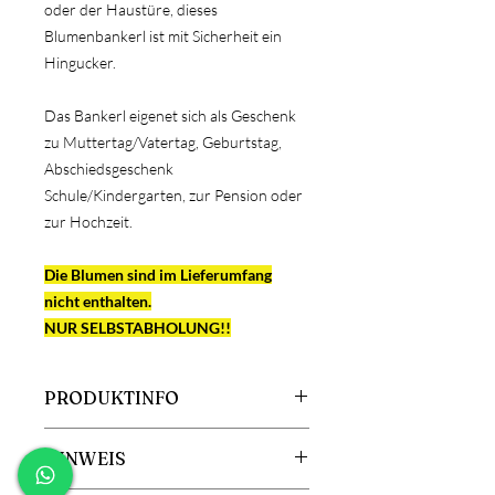
oder der Haustüre, dieses
Blumenbankerl ist mit Sicherheit ein
Hingucker.
Das Bankerl eigenet sich als Geschenk
zu Muttertag/Vatertag, Geburtstag,
Abschiedsgeschenk
Schule/Kindergarten, zur Pension oder
zur Hochzeit.
Die Blumen sind im Lieferumfang
nicht enthalten.
NUR SELBSTABHOLUNG!!
PRODUKTINFO
Größe: 53cm breit
HINWEIS
Material: Holz
Inkl. Blumenkisterl