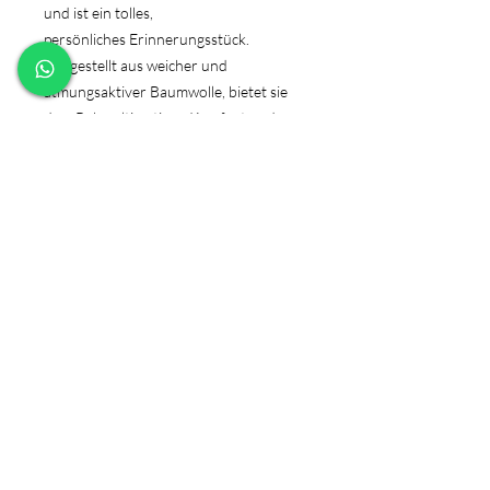
und ist ein tolles,
persönliches Erinnerungsstück.
Hergestellt aus weicher und
atmungsaktiver Baumwolle, bietet sie
dem Baby ultimativen Komfort und
Bewegungsfreiheit.
PRODUKTINFO
Material: 100% Baumwolle
Produktsicherheitsverordnung
Grammatur: 160 g/m²
GPSR
Pflegehinweis:
40 °C waschbar,
Bügeln erlaubt - nicht über den
Herstellerangaben:
Aufdruck bügeln! Vorher
Backpapier darüberlegen
Fineschliff
Theres Krenn
Mandlinggasse 10
Kontakt
facebook
Versand & Rückgabe
2763 Pernitz/Österreich