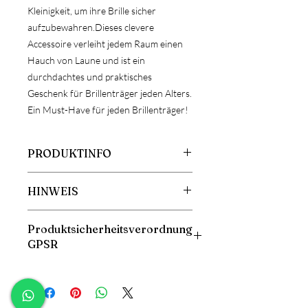
Kleinigkeit, um ihre Brille sicher
aufzubewahren.Dieses clevere
Accessoire verleiht jedem Raum einen
Hauch von Laune und ist ein
durchdachtes und praktisches
Geschenk für Brillenträger jeden Alters.
Ein Must-Have für jeden Brillenträger!
PRODUKTINFO
Größe:ca: Breite 16cm, Höhe 12cm
HINWEIS
Tiefe 6,5cm
Material: Holz
ACHTUNG!
Produktsicherheitsverordnung
Da es sich bei Holz um ein
GPSR
Naturprodukt handelt, kann es zu
Abweichungen der Maserung oder
Bitte beachten Sie, dass dieses Produkt
Farbe kommen. Ebenfalls kann es bei
nicht für Kinder geeignet ist.
der Gravur zu Farbunterschieden
Herstellerangaben:
kommen. Dies stellt daher keinen