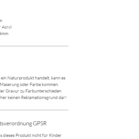
m
r Acryl
a.4mm
m ein Naturprodukt handelt, kann es
 Maserung oder Farbe kommen.
 der Gravur zu Farbunterschieden
aher keinen Reklamationsgrund dar!
itsverordnung GPSR
ss dieses Produkt nicht für Kinder