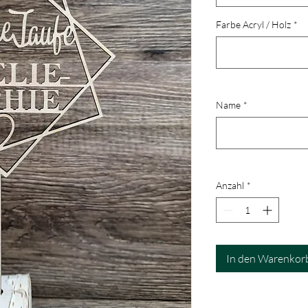
Farbe Acryl / Holz
*
Name
*
Anzahl
*
In den Warenkor