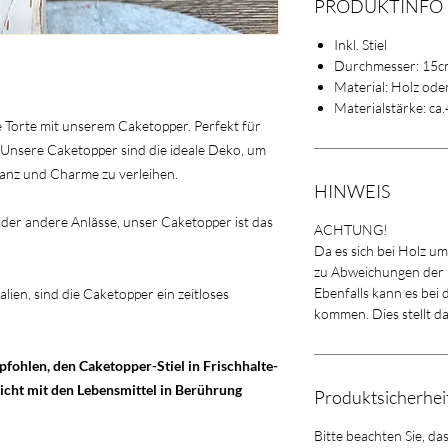
PRODUKTINFO
Inkl. Stiel
Durchmesser: 15c
Material: Holz ode
Materialstärke: c
e Torte mit unserem Caketopper. Perfekt für
 Unsere Caketopper sind die ideale Deko, um
anz und Charme zu verleihen.
HINWEIS
der andere Anlässe, unser Caketopper ist das
ACHTUNG!
Da es sich bei Holz u
zu Abweichungen der
Ebenfalls kann es bei
lien, sind die Caketopper ein zeitloses
kommen. Dies stellt d
ohlen, den Caketopper-Stiel in Frischhalte-
nicht mit den Lebensmittel in Berührung
Produktsicherhe
Bitte beachten Sie, da