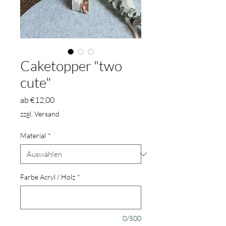
Caketopper "two
cute"
Sale-
ab
€12,00
Preis
zzgl. Versand
Material
*
Farbe Acryl / Holz
*
0/500