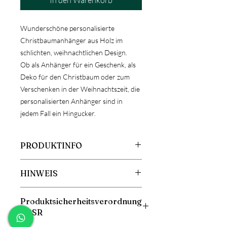
In den Warenkorb
Wunderschöne personalisierte
Christbaumanhänger aus Holz im
schlichten, weihnachtlichen Design.
Ob als Anhänger für ein Geschenk, als
Deko für den Christbaum oder zum
Verschenken in der Weihnachtszeit, die
personalisierten Anhänger sind in
jedem Fall ein Hingucker.
PRODUKTINFO
Durchmesser: 7,5cm oder 10cm
HINWEIS
Material: Holz
Materialstärke: ca. 4mm
ACHTUNG!
Produktsicherheitsverordnung
Da es sich bei Holz um ein
GPSR
Naturprodukt handelt, kann es zu
Abweichungen der Maserung oder