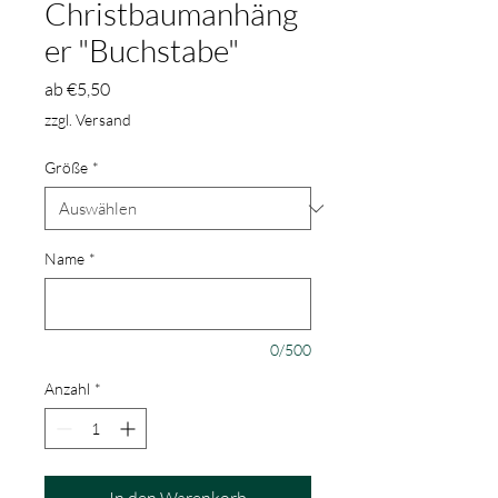
Christbaumanhäng
er "Buchstabe"
Sale-
ab
€5,50
Preis
zzgl. Versand
Größe
*
Name
*
0/500
Anzahl
*