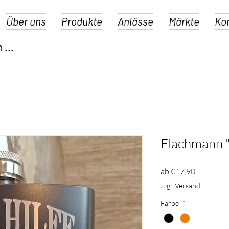
Über uns
Produkte
Anlässe
Märkte
Ko
Flachmann "
Sale-
ab
€17,90
Preis
zzgl. Versand
Farbe
*