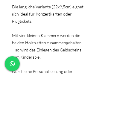
Die längliche Variante (22x9,5cm) eignet
sich ideal für Konzertkarten oder
Flugtickets.
Mit vier kleinen Klammern werden die
beiden Holzplatten zusammengehalten
– so wird das Einlegen des Geldscheins
zum Kinderspiel.
Durch eine Personalisierung oder
persönliche Widmung auf der
Rückseite, bekommt es den
individuellen Touch.
PRODUKTINFO
Größe: A6 (14,8x10,5cm), A5
HINWEIS
(14,8x21cm) oder 22x9,5cm