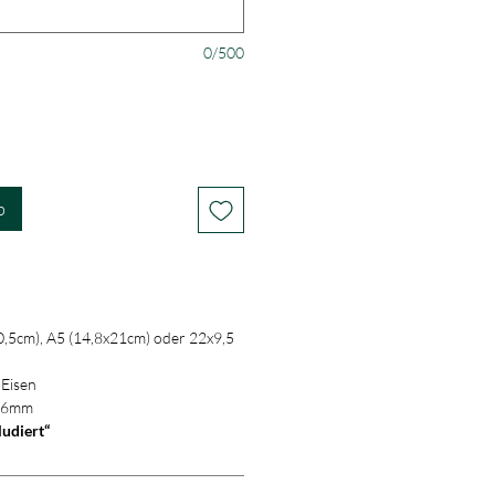
0/500
b
0,5cm), A5 (14,8x21cm) oder 22x9,5
 Eisen
. 6mm
ludiert“