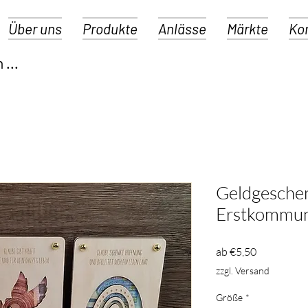
Über uns
Produkte
Anlässe
Märkte
Ko
Geldgeschen
Erstkommun
Sale-
ab
€5,50
Preis
zzgl. Versand
Größe
*