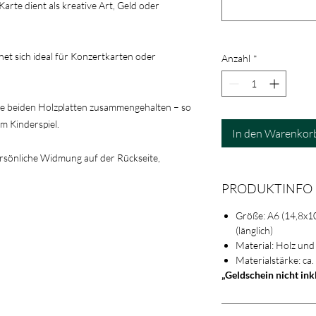
rte dient als kreative Art, Geld oder
net sich ideal für Konzertkarten oder
Anzahl
*
ie beiden Holzplatten zusammengehalten – so
m Kinderspiel.
In den Warenkor
rsönliche Widmung auf der Rückseite,
PRODUKTINFO
Größe: A6 (14,8x1
(länglich)
Material: Holz und
Materialstärke: ca
„Geldschein nicht ink