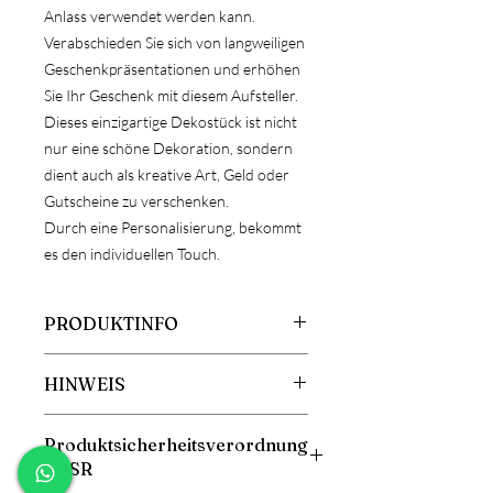
Anlass verwendet werden kann.
Verabschieden Sie sich von langweiligen
Geschenkpräsentationen und erhöhen
Sie Ihr Geschenk mit diesem Aufsteller.
Dieses einzigartige Dekostück ist nicht
nur eine schöne Dekoration, sondern
dient auch als kreative Art, Geld oder
Gutscheine zu verschenken.
Durch eine Personalisierung, bekommt
es den individuellen Touch.
PRODUKTINFO
Größe: ca. 23cm breit
HINWEIS
Material: Holz mit Plastik
Reagenzglas
ACHTUNG!
Materialstärke: ca.4mm
Produktsicherheitsverordnung
Da es sich bei Holz um ein
GPSR
Naturprodukt handelt, kann es zu