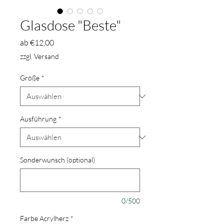
Glasdose "Beste"
Sale-
ab
€12,00
Preis
zzgl. Versand
Größe
*
Ausführung
*
Sonderwunsch (optional)
0/500
Farbe Acrylherz
*