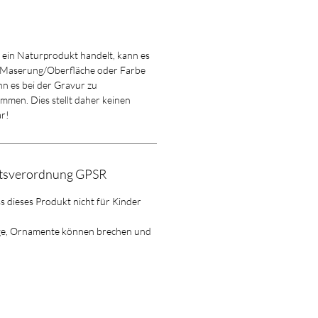
m ein Naturprodukt handelt, kann es
 Maserung/Oberfläche oder Farbe
n es bei der Gravur zu
men. Dies stellt daher keinen
r!
itsverordnung GPSR
ss dieses Produkt nicht für Kinder
ge, Ornamente können brechen und