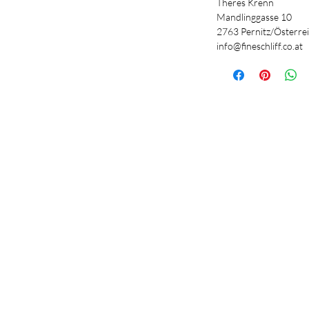
Theres Krenn
Mandlinggasse 10
2763 Pernitz/Österre
info@fineschliff.co.at