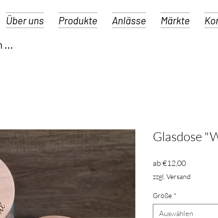
Über uns
Produkte
Anlässe
Märkte
Ko
Glasdose "
Sale-
ab
€12,00
Preis
zzgl. Versand
Größe
*
Auswählen