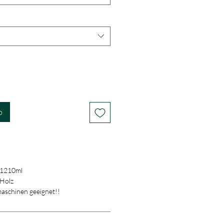
b
 1210ml
 Holz
maschinen geeignet!!