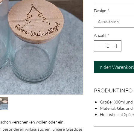
Design
*
Auswählen
Anzahl
*
In den Warenkor
PRODUKTINFO
Größe: 880ml und
Material: Glas und
Holz ist nicht Spül
nkeschön verschenken wollen oder ein
n besonderen Anlass suchen, unsere Glasdose