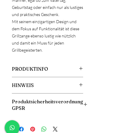
Männer, egal ob zum Vatertag,
Geburtstag oder einfach nur als lustiges
und praktisches Geschenk.
Mit seinem einzigartigen Design und
dem Fokus auf Funktionalität ist diese
Grillzange ebenso lustig wie nützlich
und damit ein Muss für jeden
Grillbegeisterten.
PRODUKTINFO
Größe: ca. 34,5x2x4 cm
HINWEIS
Material: Buchenholz
ACHTUNG!
Produktsicherheitsverordnung
Da es sich bei Holz um ein
GPSR
Naturprodukt handelt, kann es zu
Abweichungen der Maserung oder
Bitte beachten Sie, dass dieses Produkt
Farbe kommen. Ebenfalls kann es bei
nicht für Kinder geeignet ist.
der Gravur zu Farbunterschieden
Herstellerangaben: