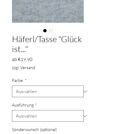
Häferl/Tasse "Glück
ist..."
Sale-
ab
€19,90
Preis
zzgl. Versand
Farbe
*
Ausführung
*
Sonderwunsch (optional)