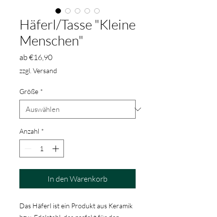
Häferl/Tasse "Kleine
Menschen"
Sale-
ab
€16,90
Preis
zzgl. Versand
Größe
*
Anzahl
*
In den Warenkorb
Das Häferl ist ein Produkt aus Keramik