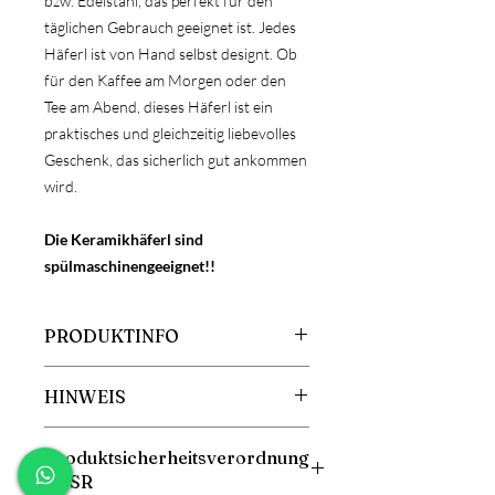
bzw. Edelstahl, das perfekt für den
täglichen Gebrauch geeignet ist. Jedes
Häferl ist von Hand selbst designt. Ob
für den Kaffee am Morgen oder den
Tee am Abend, dieses Häferl ist ein
praktisches und gleichzeitig liebevolles
Geschenk, das sicherlich gut ankommen
wird.
Die Keramikhäferl sind
spülmaschinengeeignet!!
PRODUKTINFO
Größe: 360ml oder 300ml
HINWEIS
Material: Keramik oder Edelstahl
ACHTUNG!
Produktsicherheitsverordnung
Da es sich bei Keramik um ein
GPSR
Naturprodukt und bei Edelstahl um ein