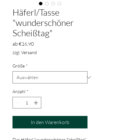
Häferl/Tasse
"wunderschöner
Scheißtag"
Sale-
ab
€16,90
Preis
zzgl. Versand
Größe
*
Anzahl
*
In den Warenkorb
Das Häferl "wunderschöner Scheißtag"