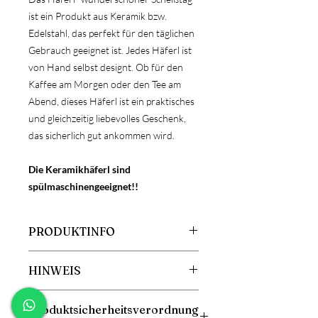
ist ein Produkt aus Keramik bzw.
Edelstahl, das perfekt für den täglichen
Gebrauch geeignet ist. Jedes Häferl ist
von Hand selbst designt. Ob für den
Kaffee am Morgen oder den Tee am
Abend, dieses Häferl ist ein praktisches
und gleichzeitig liebevolles Geschenk,
das sicherlich gut ankommen wird.
Die Keramikhäferl sind
spülmaschinengeeignet!!
PRODUKTINFO
Größe: 360ml oder 300ml
HINWEIS
Material: Keramik oder Edelstahl
ACHTUNG!
Produktsicherheitsverordnung
Da es sich bei Keramik um ein