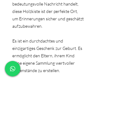
bedeutungsvolle Nachricht handelt,
diese Holzkiste ist der perfekte Ort,
um Erinnerungen sicher und geschätzt
aufzubewahren.
Es ist ein durchdachtes und
einzigartiges Geschenk zur Geburt. Es
ermöglicht den Eltern, ihrem Kind
seine eigene Sammlung wertvoller
Gegenstände zu erstellen.
Diese Holzkiste wird zu einer zeitlosen
und sentimentalen Ergänzung für jedes
Zuhause.
PRODUKTINFO
Holzkiste mit abnehmbarem Deckel
HINWEIS
Größe: ca.