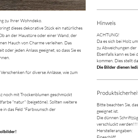
ung zu Ihrer Wohndeko.
Hinweis
ringt dieses dekorative Stück ein natürliches
ACHTUNG!
 Ob an der Haustüre oder einer Wand, der
Da es sich bei Holz u
inen Hauch von Charme verleihen. Das
zu Abweichungen der
zeit oder jeden Anlass geeignet, so dass Sie es
Ebenfalls kann es bei
önnen.
kommen. Dies stellt d
Die Bilder dienen led
m Verschenken für diverse Anlässe, wie zum
Produktsicherhe
ranz noch mit Trockenblumen geschmückt
arbe "natur" (beigetöne). Sollten weitere
Bitte beachten Sie, da
e in das Feld "Farbwunsch der
geeignet ist.
Die dünnen Schriftzü
verschluckt werden!!
Herstellerangaben:
olbilder!
Fineschliff