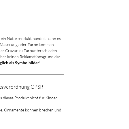
m ein Naturprodukt handelt, kann es
 Maserung oder Farbe kommen.
 der Gravur zu Farbunterschieden
aher keinen Reklamationsgrund dar!
iglich als Symbolbilder!
itsverordnung GPSR
ss dieses Produkt nicht für Kinder
ge, Ornamente können brechen und
!