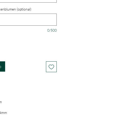
enblumen (optional)
0/500
b
m
a.4mm