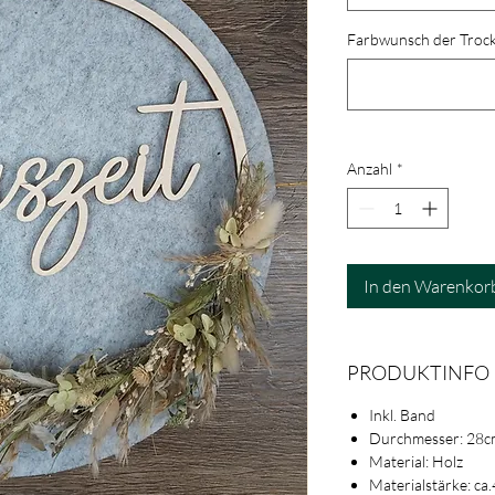
Farbwunsch der Trock
Anzahl
*
In den Warenkor
PRODUKTINFO
Inkl. Band
Durchmesser: 28c
Material: Holz
Materialstärke: c