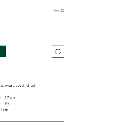
0/500
b
l schwarz beschichtet
n: 12 cm
n: 10 cm
 1 cm