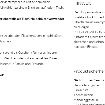
Serviertemperatur. Mit seinem edlen
HINWEIS
inkühler zu einem Blickfang auf jedem Tisch.
Der doppelwandige Fl
Edelstahl funktioniert 
 er ebenfalls als Eiswürfelbehälter verwendet
Oberfläche ist unempfi
zu reinigen.
PFLEGEANWEISUNG
erschiedensten Flaschentypen, einschließlich
Einfach mit einem tr
flaschen.
abwischen und schon is
nächsten Einsatz.
vorragend als Geschenk für verschiedene
e für Weinfreunde und ein perfektes Präsent
ässen für Familie und Freunde.
Produktsicherhe
et!
Nicht
für den Geschir
Herstellerangaben:
Fineschliff
Theres Krenn
Mandlinggasse 10
2763 Pernitz/Österre