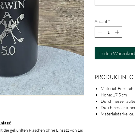
Anzahl
*
In den Warenkor
PRODUKTINFO
Material: Edelstah
Höhe: 17,5 cm
Durchmesser auße
Durchmesser inne
Materialstärke: ca.
Anlass!
 die gekühlten Flaschen ohne Einsatz von Eis