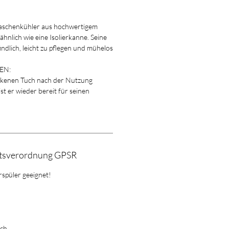
aschenkühler aus hochwertigem
ähnlich wie eine Isolierkanne. Seine
ndlich, leicht zu pflegen und mühelos
EN:
ockenen Tuch nach der Nutzung
t er wieder bereit für seinen
itsverordnung GPSR
rspüler geeignet!
ich