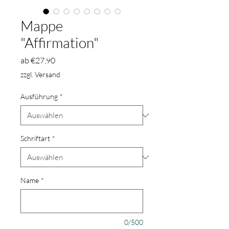
Mappe
"Affirmation"
Sale-
ab
€27,90
Preis
zzgl. Versand
Ausführung
*
Schriftart
*
Name
*
0/500