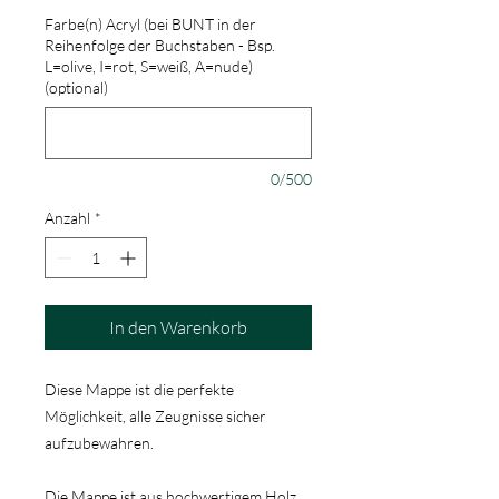
Farbe(n) Acryl (bei BUNT in der
Reihenfolge der Buchstaben - Bsp.
L=olive, I=rot, S=weiß, A=nude)
(optional)
0/500
Anzahl
*
In den Warenkorb
Diese Mappe ist die perfekte
Möglichkeit, alle Zeugnisse sicher
aufzubewahren.
Die Mappe ist aus hochwertigem Holz