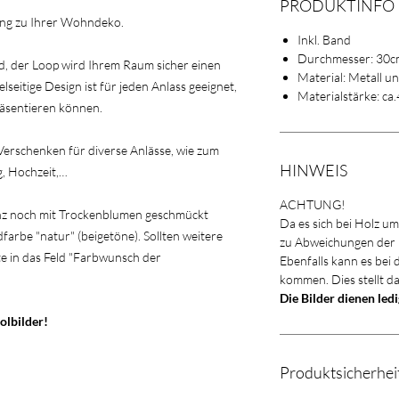
PRODUKTINFO
zung zu Ihrer Wohndeko.
Inkl. Band
Durchmesser: 30c
, der Loop wird Ihrem Raum sicher einen
Material: Metall u
seitige Design ist für jeden Anlass geeignet,
Materialstärke: c
räsentieren können.
 Verschenken für diverse Anlässe, wie zum
HINWEIS
g, Hochzeit,…
ACHTUNG!
ranz noch mit Trockenblumen geschmückt
Da es sich bei Holz u
arbe "natur" (beigetöne). Sollten weitere
zu Abweichungen der
e in das Feld "Farbwunsch der
Ebenfalls kann es bei
kommen. Dies stellt d
Die Bilder dienen led
olbilder!
Produktsicherhe