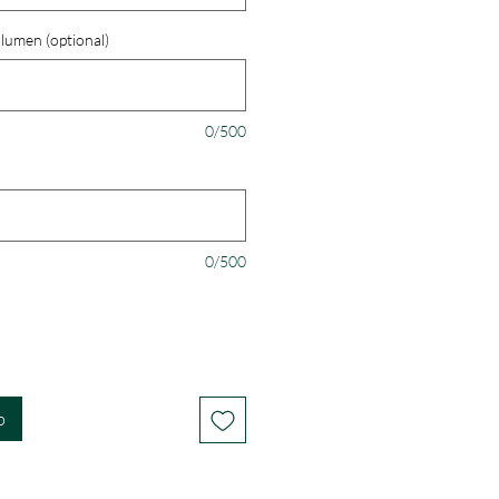
umen (optional)
0/500
0/500
b