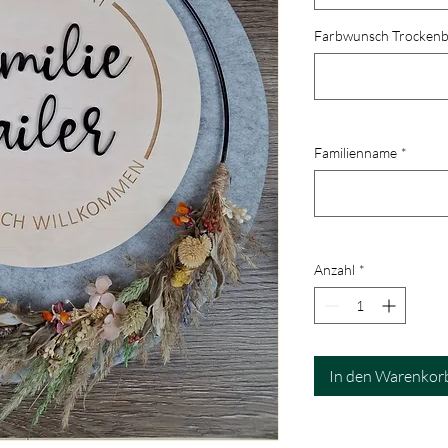
Farbwunsch Trockenbl
Familienname
*
Anzahl
*
In den Warenkor