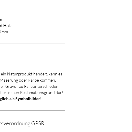
m
nd Holz
a.4mm
m ein Naturprodukt handelt, kann es
 Maserung oder Farbe kommen.
 der Gravur zu Farbunterschieden
aher keinen Reklamationsgrund dar!
iglich als Symbolbilder!
itsverordnung GPSR