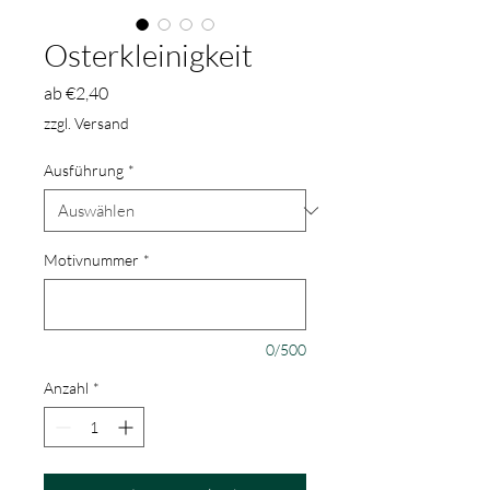
Osterkleinigkeit
Sale-
ab
€2,40
Preis
zzgl. Versand
Ausführung
*
Motivnummer
*
0/500
Anzahl
*