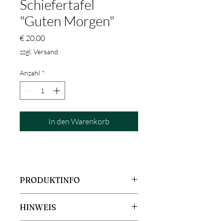
Schiefertafel
"Guten Morgen"
Preis
€ 20,00
zzgl. Versand
Anzahl
*
In den Warenkorb
PRODUKTINFO
Größe: ca. 25x15cm
HINWEIS
Material: Schiefer