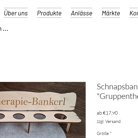
Über uns
Produkte
Anlässe
Märkte
Ko
Schnapsban
"Gruppenthe
Sale-
ab
€17,90
Preis
zzgl. Versand
Größe
*