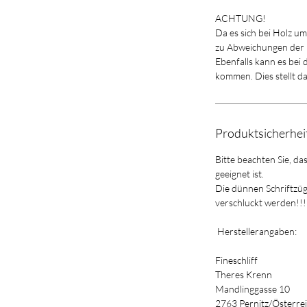
ACHTUNG!
Da es sich bei Holz u
zu Abweichungen der
Ebenfalls kann es bei
kommen. Dies stellt d
Produktsicherhe
Bitte beachten Sie, da
geeignet ist.
Die dünnen Schriftzü
verschluckt werden!!!
Herstellerangaben:
Fineschliff
Theres Krenn
Mandlinggasse 10
2763 Pernitz/Österre