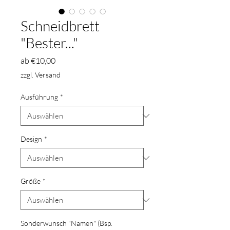
Schneidbrett
"Bester..."
Sale-
ab
€10,00
Preis
zzgl. Versand
Ausführung
*
Design
*
Größe
*
Sonderwunsch "Namen" (Bsp.