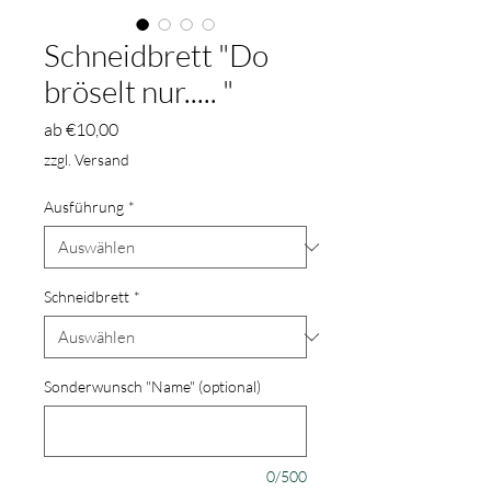
Schneidbrett "Do
bröselt nur..... "
Sale-
ab
€10,00
Preis
zzgl. Versand
Ausführung
*
Schneidbrett
*
Sonderwunsch "Name" (optional)
0/500