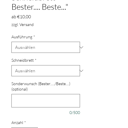
Bester.... Beste..."
Sale-
ab
€10,00
Preis
zzgl. Versand
Ausführung
*
Schneidbrett
*
Sonderwunsch (Bester...../Beste....)
(optional)
0/500
Anzahl
*