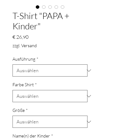
T-Shirt "PAPA +
Kinder"
Preis
€ 26,90
zzgl. Versand
Ausführung
*
Farbe Shirt
*
Größe
*
Name(n) der Kinder
*