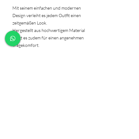
Mit seinem einfachen und modernen
Design verleiht es jedem Outfit einen
zeitgemäßen Look.
Hergestellt aus hochwertigem Material
sorgt es zudem für einen angenehmen
Tragekomfort.
Die Aufdruckfarbe ist entweder
schwarz oder weiß. Bei Sonderwunsch
gerne in der Anmerkung hinzufügen!
PRODUKTINFO
Material: 100% Baumwolle
Produktsicherheitsverordnung
Grammatur: 185 g/m²
GPSR
Pflegehinweis:
40 °C waschbar,
Bügeln erlaubt - nicht über den
Herstellerangaben:
Aufdruck bügeln! Vorher
Backpapier darüberlegen oder auf