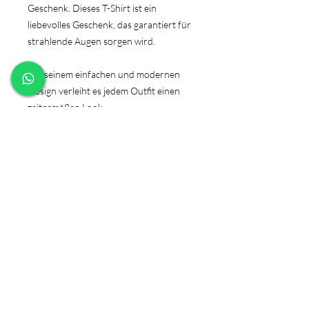
Geschenk. Dieses T-Shirt ist ein
liebevolles Geschenk, das garantiert für
strahlende Augen sorgen wird.
Mit seinem einfachen und modernen
Design verleiht es jedem Outfit einen
zeitgemäßen Look.
Hergestellt aus hochwertigem Material
sorgt es zudem für einen angenehmen
Tragekomfort.
PRODUKTINFO
Material: 100% Baumwolle
Produktsicherheitsverordnung
Grammatur: 155 g/m²
GPSR
Pflegehinweis:
40 °C waschbar,
Bügeln erlaubt - nicht über den
Herstellerangaben:
Aufdruck bügeln! Vorher
Backpapier darüberlegen oder auf
Fineschliff