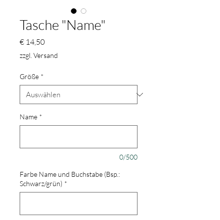
Tasche "Name"
Preis
€ 14,50
zzgl. Versand
Größe
*
Name
*
0/500
Farbe Name und Buchstabe (Bsp.:
Schwarz/grün)
*