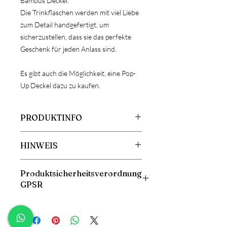
Bambus Deckel.
Die Trinkflaschen werden mit viel Liebe
zum Detail handgefertigt, um
sicherzustellen, dass sie das perfekte
Geschenk für jeden Anlass sind.
Es gibt auch die Möglichkeit, eine Pop-
Up Deckel dazu zu kaufen.
PRODUKTINFO
Größe: 0,5 Liter (diverse Farben)
HINWEIS
0,7 Liter inkl. 2 Deckel (nur
Schwarz)
PFLEGEANWEISUNGEN:
1,0 Liter (Dunkelblau oder
Produktsicherheitsverordnung
INNEN: Waschen Sie die Trinkflasche
Schwarz)
GPSR
mit warmem Seifenwasser und spülen
Material: Edelstahl und Bambus
sie die Flasche mit klarem Wasser gut
oder Plastik
Bitte beachten Sie, dass dieses Produkt
aus. Danach sollte sie gründlich
nicht für Kinder geeignet ist.
trocknen.
Herstellerangaben: