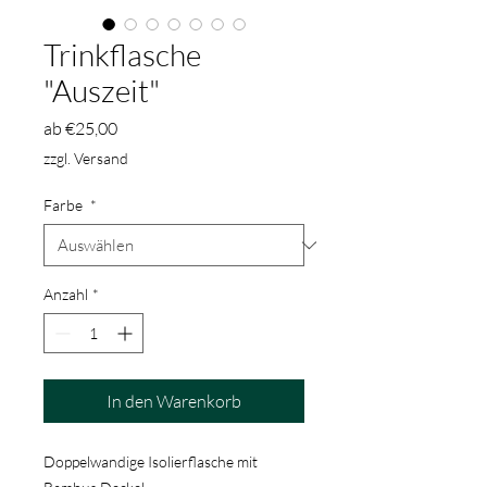
Trinkflasche
"Auszeit"
Sale-
ab
€25,00
Preis
zzgl. Versand
Farbe
*
Anzahl
*
In den Warenkorb
Doppelwandige Isolierflasche mit