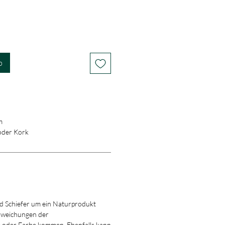
b
m
 oder Kork
nd Schiefer um ein Naturprodukt
Abweichungen der
oder Farbe kommen. Ebenfalls kann