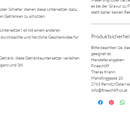
es bei der Gravur zu
der Schiefer, dienen diese Untersetzer dazu,
stellt daher keinen R
en Getränken zu schützen.
 Untersetzer) ist mit einem anderen
Produktsicherhe
e durchdachte und herzliche Geschenkidee für
Bitte beachten Sie, da
geeignet ist.
 Getränk, diese Getränkeuntersetzer verleihen
Herstellerangaben:
ganz und Stil.
Fineschliff
Theres Krenn
Mandlinggasse 10
2763 Pernitz/Österre
info@fineschliff.co.at