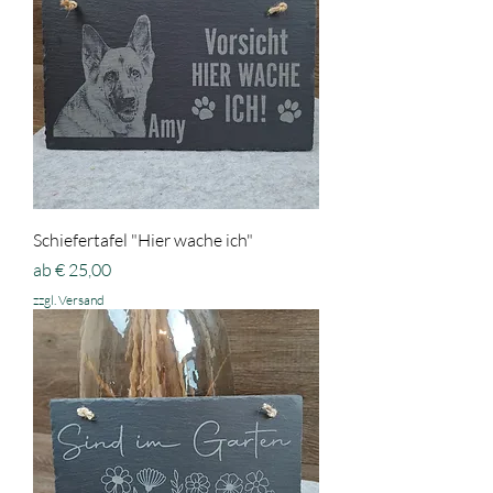
Schiefertafel "Hier wache ich"
Sale-Preis
ab
€ 25,00
zzgl. Versand