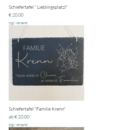
Schiefertafel " Lieblingsplatzl"
Preis
€ 20,00
zzgl. Versand
Schiefertafel "Familie Krenn"
Sale-Preis
ab
€ 20,00
zzgl. Versand