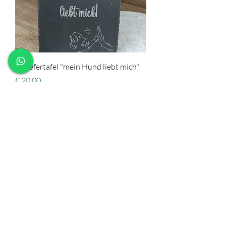
Schiefertafel "mein Hund liebt mich"
Preis
€ 20,00
zzgl. Versand