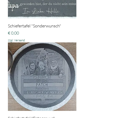
Schiefertafel "Sonderwunsch"
Preis
€ 0,00
zzgl. Versand