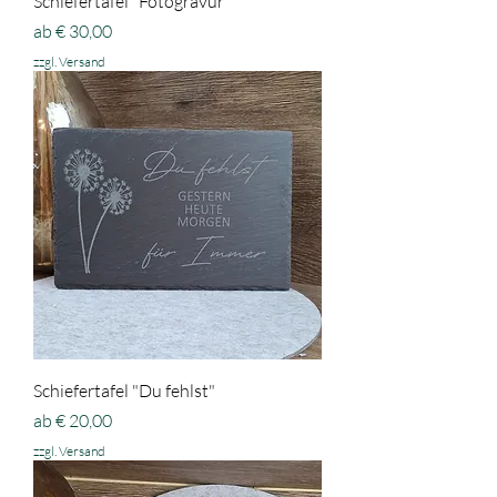
Schiefertafel "Fotogravur"
Sale-Preis
ab
€ 30,00
zzgl. Versand
Schiefertafel "Du fehlst"
Sale-Preis
ab
€ 20,00
zzgl. Versand