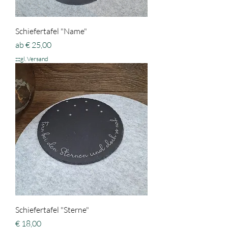
Schiefertafel "Name"
Sale-Preis
ab
€ 25,00
zzgl. Versand
Schiefertafel "Sterne"
Preis
€ 18,00