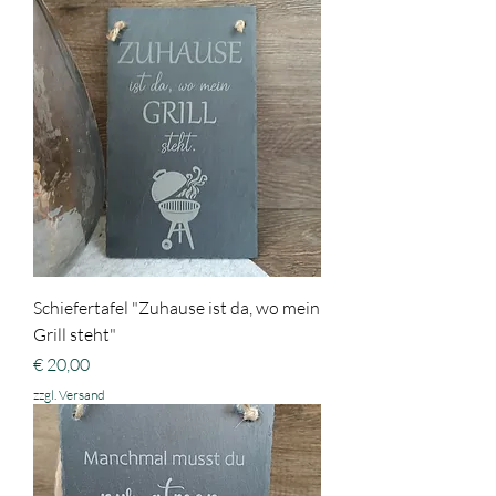
Schiefertafel "Zuhause ist da, wo mein
Grill steht"
Preis
€ 20,00
zzgl. Versand