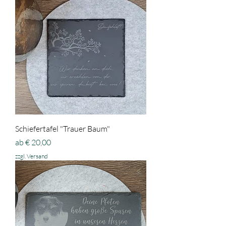
Schiefertafel "Trauer Baum"
Sale-Preis
ab
€ 20,00
zzgl. Versand