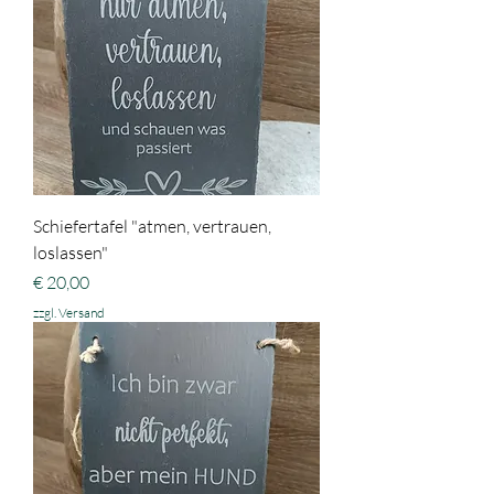
Schiefertafel "atmen, vertrauen,
loslassen"
Preis
€ 20,00
zzgl. Versand