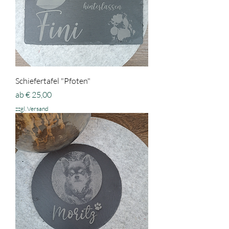
Schiefertafel "Pfoten"
Sale-Preis
ab
€ 25,00
zzgl. Versand