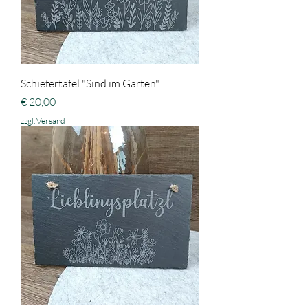
Schiefertafel "Sind im Garten"
Preis
€ 20,00
zzgl. Versand