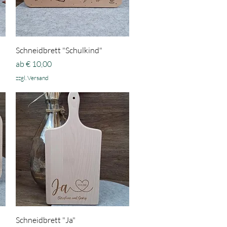
Schnellansicht
Schneidbrett "Schulkind"
Sale-Preis
ab
€ 10,00
zzgl. Versand
Schnellansicht
Schneidbrett "Ja"