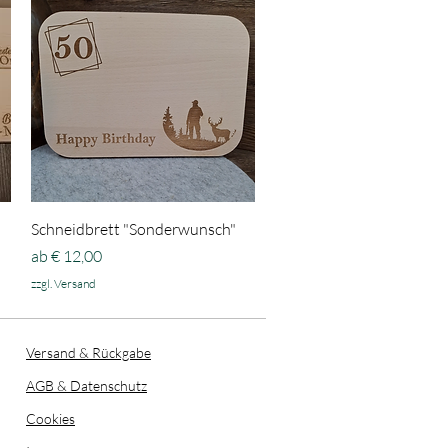
Schnellansicht
Schneidbrett "Sonderwunsch"
Sale-Preis
ab
€ 12,00
zzgl. Versand
Versand & Rückgabe
AGB & Datenschutz
Cookies