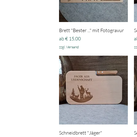
Schnellansicht
Brett "Bester ..." mit Fotogravur
S
Sale-Preis
S
ab
€ 15,00
a
zzgl. Versand
zz
Schnellansicht
Schneidbrett "Jäger"
S