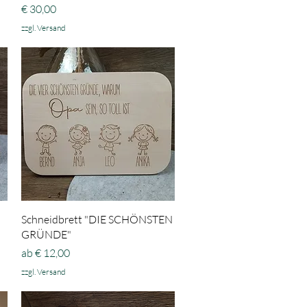
Preis
€ 30,00
zzgl. Versand
Schnellansicht
Schneidbrett "DIE SCHÖNSTEN
GRÜNDE"
Sale-Preis
ab
€ 12,00
zzgl. Versand