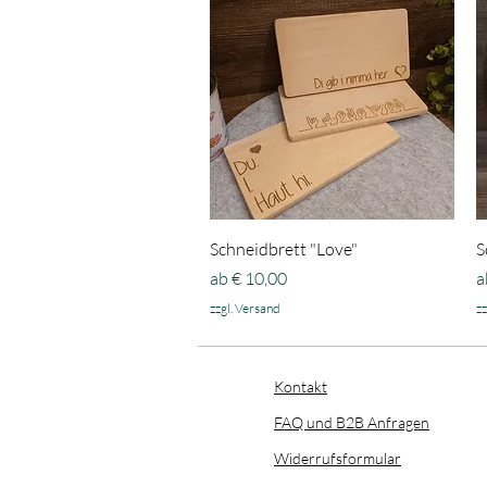
Schnellansicht
Schneidbrett "Love"
S
Sale-Preis
S
ab
€ 10,00
a
zzgl. Versand
zz
Kontakt
FAQ und B2B Anfragen
​Widerrufsformular