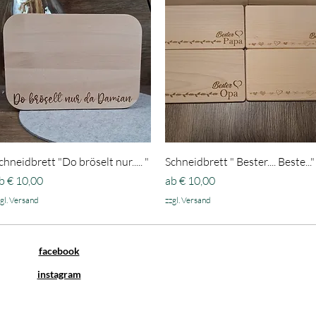
Schnellansicht
Schnellansicht
chneidbrett "Do bröselt nur..... "
Schneidbrett " Bester.... Beste..."
ale-Preis
Sale-Preis
b
€ 10,00
ab
€ 10,00
gl. Versand
zzgl. Versand
facebook
instagram