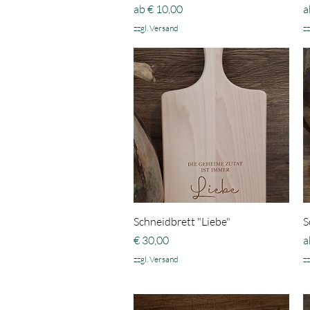
Sale-Preis
S
ab
€ 10,00
a
zzgl. Versand
zz
Schnellansicht
Schneidbrett "Liebe"
S
Preis
S
€ 30,00
a
zzgl. Versand
zz