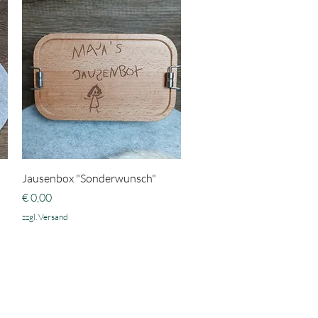
Schnellansicht
Jausenbox "Sonderwunsch"
Preis
€ 0,00
zzgl. Versand