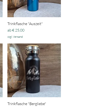
Schnellansicht
Trinkflasche "Auszeit"
Sale-Preis
ab
€ 25,00
zzgl. Versand
Schnellansicht
Trinkflasche "Bergliebe"