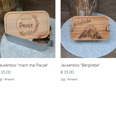
Schnellansicht
Schnellansicht
ausenbox "mach mal Pause"
Jausenbox "Bergliebe"
reis
Preis
 35,00
€ 35,00
gl. Versand
zzgl. Versand