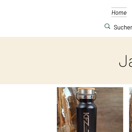
Home
J