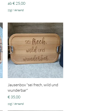
Sale-Preis
ab
€ 25,00
zzgl. Versand
Schnellansicht
Jausenbox "sei frech, wild und
wunderbar"
Preis
€ 35,00
zzgl. Versand