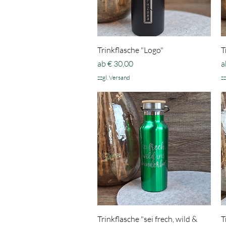
Schnellansicht
Trinkflasche "Logo"
T
Sale-Preis
S
ab
€ 30,00
a
zzgl. Versand
zz
Schnellansicht
Trinkflasche "sei frech, wild &
T