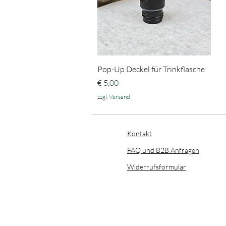
Schnellansicht
Pop-Up Deckel für Trinkflasche
Preis
€ 5,00
zzgl. Versand
Kontakt
FAQ und B2B Anfragen
​Widerrufsformular