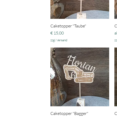
Schnellansicht
Caketopper "Taube"
C
Preis
S
€ 15,00
a
zzgl. Versand
zz
Schnellansicht
Caketopper "Bagger"
C