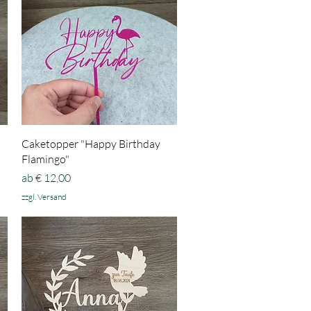
Schnellansicht
Caketopper "Happy Birthday
Flamingo"
Sale-Preis
ab
€ 12,00
zzgl. Versand