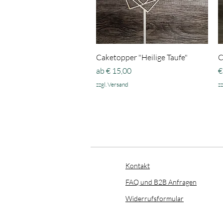
Schnellansicht
Caketopper "Heilige Taufe"
C
Sale-Preis
P
ab
€ 15,00
€
zzgl. Versand
zz
Kontakt
FAQ und B2B Anfragen
​Widerrufsformular