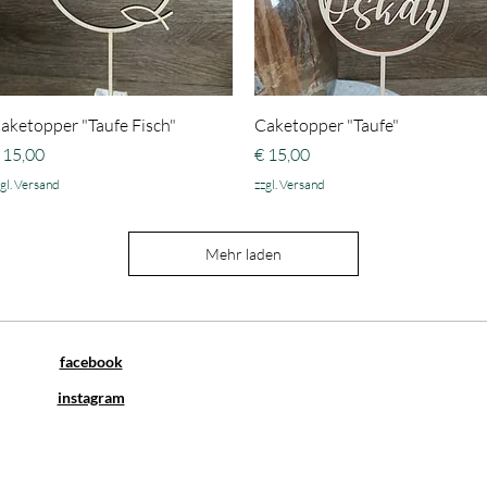
Schnellansicht
Schnellansicht
aketopper "Taufe Fisch"
Caketopper "Taufe"
reis
Preis
 15,00
€ 15,00
gl. Versand
zzgl. Versand
Mehr laden
facebook
instagram