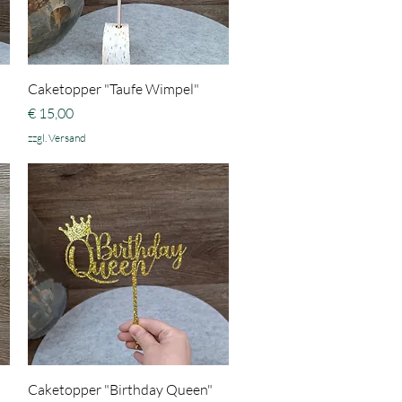
Schnellansicht
Caketopper "Taufe Wimpel"
Preis
€ 15,00
zzgl. Versand
Schnellansicht
Caketopper "Birthday Queen"