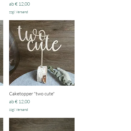
Sale-Preis
ab
€ 12,00
zzgl. Versand
Schnellansicht
Caketopper "two cute"
Sale-Preis
ab
€ 12,00
zzgl. Versand