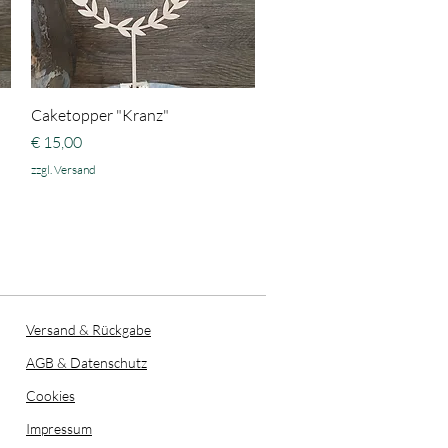
Schnellansicht
Caketopper "Kranz"
Preis
€ 15,00
zzgl. Versand
Versand & Rückgabe
AGB & Datenschutz
Cookies
Impressum