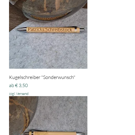
Kugelschreiber "Sonderwunsch"
Sale-Preis
ab
€ 3,50
zzgl. Versand