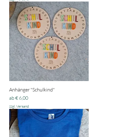
Anhänger "Schulkind"
Sale-Preis
ab
€ 6,00
zzgl. Versand