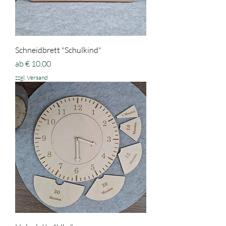
Schneidbrett "Schulkind"
Sale-Preis
ab
€ 10,00
zzgl. Versand