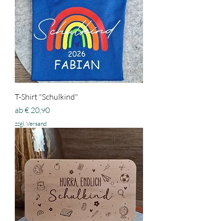
T-Shirt "Schulkind"
Sale-Preis
ab
€ 20,90
zzgl. Versand