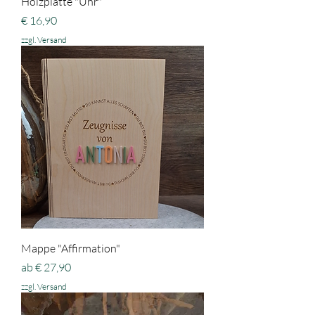
Holzplatte "Uhr"
Preis
€ 16,90
zzgl. Versand
Mappe "Affirmation"
Sale-Preis
ab
€ 27,90
zzgl. Versand