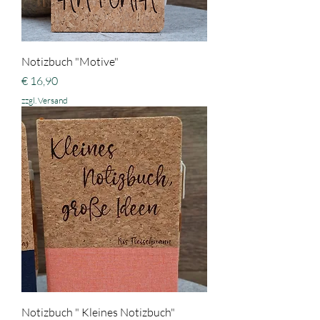
Notizbuch "Motive"
Preis
€ 16,90
zzgl. Versand
Notizbuch " Kleines Notizbuch"